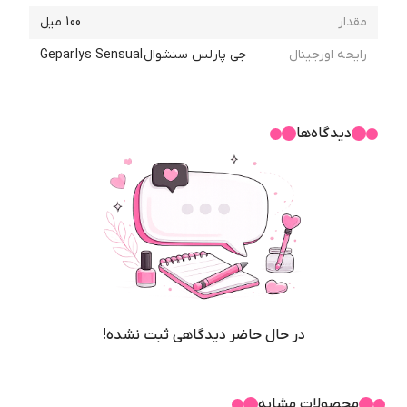
مقدار
100 میل
رایحه اورجینال
جی پارلس سنشوالGeparlys Sensual
دیدگاه‌ها
در حال حاضر دیدگاهی ثبت نشده!
محصولات مشابه