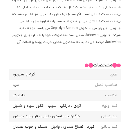
جانوین یک شرکت اماراتی است که ادکلن های معروف و پر فروش دنیا را با
قیمت خیلی مناسب تولید میکند. از نظر کیفیت به نسبت هزینه ای که
پرداخت میکنید عالی است. اگر سطح توقعتان به میزان هزینه ای باشد که
پرداخت میکنید عاشق این برند خواهید شد. رایحه اورجینال سایلنس
جانوین ،جی پارلس سنشوالGeparlys Sensual می باشد. توجه کنید
شرکت جانوین Johnwin مدتی است محصولات خود را با نام تجاری جکوینز
Jackwins عرضه می نماید که محصول همان شرکت بوده و اصالت آن
مورد تایید است و محصول در خواستی بر اساس آخرین موجودی پخش ،
برای خریدار ارسال می گردد و ارسال هر یک از این دو نام به جای دیگری ، به
معنای مغایرت محصول ارسالی با تصویر در سایت نمی باشد و شامل شرایط
مشخصات
مجاز استرداد نمی گردد.
طبع
گرم و شیرین
مناسب فصل
سرد
مناسب
خانم ها
نت اولیه
ترنج ، نارنگی ، سیب ، انگور سیاه و شلیل
نت میانی
ماگنولیا ، یاسمن ، لیلی ، فریزیا و یاسمن
نت پایانی
کهربا ، نعناع هندی ، وانیل ، مشک و چوب صندل