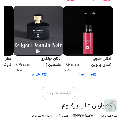
ادکلن ساوی
ادکلن بولگاری
عطر ادک
کندی جانوین
2,300,000
جاسمین (
2,300,000
گابانا
تومان
تومان
(جکوین) 100 میل
جازمین) نویر
دووشن(
ارسال فردا
ارسال فردا
Savoye Candy
جانوین 100 میل
) جانوین
Bvlgari Jasmin
Johnwin
Dolce &
Noir Johnwin
بازگشت به بالا
abbana
votion
پارس شاپ پرفیوم
شماره تماس:
09123259523
پاسخگوی شما هستیم