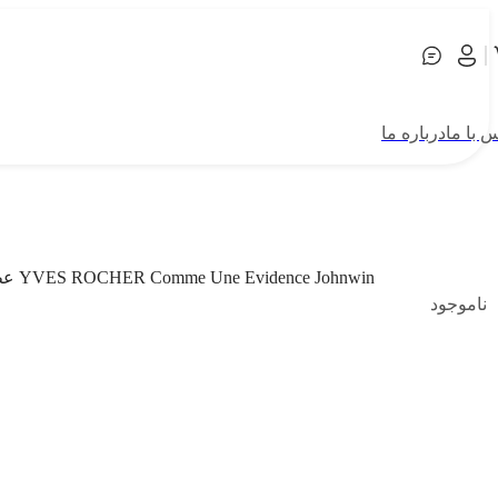
 با ما
درباره ما
عطر ادکلن ایو روشه کام اون اویدنس 100 میل جانوین (جکوین) YVES ROCHER Comme Une Evidence Johnwin
ناموجود