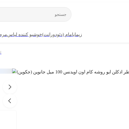
زیمایا
مام (دئودورانت)
خوشبو کننده لباس
مرطو
ا