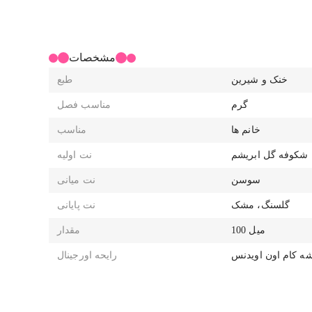
مشخصات
خنک و شیرین
طبع
گرم
مناسب فصل
خانم ها
مناسب
 شکوفه گل ابریشم
نت اولیه
سوسن
نت میانی
گلسنگ، مشک
نت پایانی
100 میل
مقدار
رایحه اورجینال