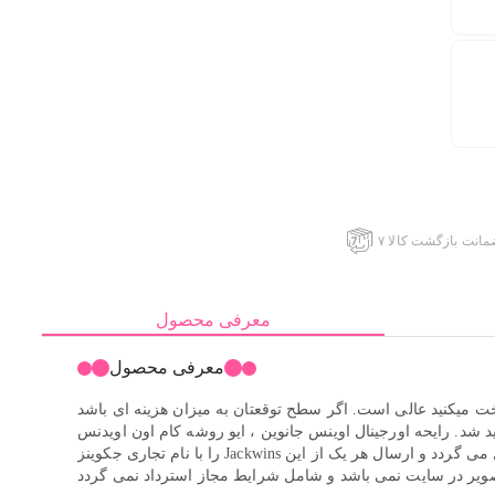
ضمانت بازگشت کالا
معرفی محصول
معرفی محصول
ت میکنید عالی است. اگر سطح توقعتان به میزان هزینه ای باشد
، ایو روشه کام اون اویدنسYVES ROCHER Comme Une Evidence می باشد. توجه کنید شرکت جانوین Johnwin مدتی است محصولات خود
را با نام تجاری جکوینز Jackwins عرضه می نماید که محصول همان شرکت بوده و اصالت آن مورد تایید است و محصول در خواستی بر اساس آخرین موجودی پخش ، برای خریدار ارسال می گردد و ارسال هر یک از این