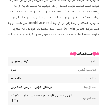
جانوین یک شرکت اماراتی است که ادکلن های معروف و پر فروش دنیا را با
قیمت خیلی مناسب تولید میکند. از نظر کیفیت به نسبت هزینه ای که
پرداخت میکنید عالی است. اگر سطح توقعتان به میزان هزینه ای باشد که
پرداخت میکنید عاشق این برند خواهید شد. رایحه اورجینال اسکندالون
جانوین ، اسکندال زنانه ژان پل گوتیه Scandal Jean Paul می باشد. توجه
کنید شرکت جانوین Johnwin مدتی است محصولات خود را با نام تجاری
جکوینز Jackwins عرضه می نماید که محصول همان شرکت بوده و اصالت
آن مورد تایید است و محصول در خواستی بر اساس آخرین موجودی پخش ،
برای خریدار ارسال می گردد و ارسال هر یک از این دو نام به جای دیگری ، به
معنای مغایرت محصول ارسالی با تصویر در سایت نمی باشد و شامل شرایط
مشخصات
مجاز استرداد نمی گردد.
طبع
گرم و شیرین
مناسب فصل
سرد
مناسب
خانم ها
نت اولیه
پرتقال خونی , نارنگی ماندارین
یاس , عسل , گاردنیای یاسمنی , هلو , شکوفه
نت میانی
پرتقال