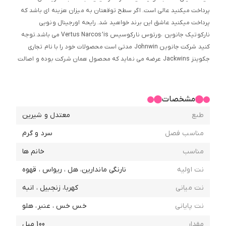
پرداخت میکنید عالی است. اگر سطح توقعتان به میزان هزینه ای باشد که
پرداخت میکنید عاشق این برند خواهید شد. رایحه اورجینال ونویی
نارکوتیک جانوین ،ورتوس نارکوسیس Vertus Narcos’is می باشد.توجه
کنید شرکت جانوین Johnwin مدتی است محصولات خود را با نام تجاری
جکوینز Jackwins عرضه می نماید که محصول همان شرکت بوده و اصالت
آن مورد تایید است و محصول در خواستی بر اساس آخرین موجودی پخش ،
برای خریدار ارسال می گردد و ارسال هر یک از این دو نام به جای دیگری ، به
معنای مغایرت محصول ارسالی با تصویر در سایت نمی باشد و شامل شرایط
مشخصات
مجاز استرداد نمی گردد. ​
طبع
معتدل و شیرین
مناسب فصل
سرد و گرم
مناسب
خانم ها
نت اولیه
نارنگی ماندارین، هل ، ریواس ، قهوه
نت میانی
کهربا، زنجبیل ، انبه
نت پایانی
خس خس ، عنبر، هلو
مقدار
100 میل