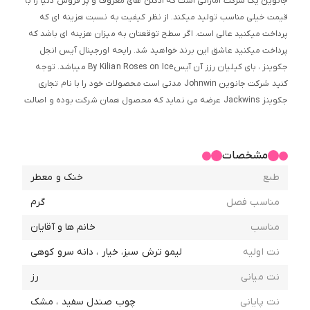
جانوین یک شرکت اماراتی است که ادکلن های معروف و پر فروش دنیا را با
قیمت خیلی مناسب تولید میکند. از نظر کیفیت به نسبت هزینه ای که
پرداخت میکنید عالی است. اگر سطح توقعتان به میزان هزینه ای باشد که
پرداخت میکنید عاشق این برند خواهید شد. رایحه اورجینال آیس انجل
جکوینز ، بای کیلیان رزز آن آیس By Kilian Roses on Ice میباشد. توجه
کنید شرکت جانوین Johnwin مدتی است محصولات خود را با نام تجاری
جکوینز Jackwins عرضه می نماید که محصول همان شرکت بوده و اصالت
آن مورد تایید است و محصول در خواستی بر اساس آخرین موجودی پخش ،
برای خریدار ارسال می گردد و ارسال هر یک از این دو نام به جای دیگری ، به
معنای مغایرت محصول ارسالی با تصویر در سایت نمی باشد و شامل شرایط
مشخصات
مجاز استرداد نمی گردد.
طبع
خنک و معطر
مناسب فصل
گرم
مناسب
خانم ها و آقایان
نت اولیه
لیمو ترش سبز، خیار ، دانه سرو کوهی
نت میانی
رز
نت پایانی
چوب صندل سفید ، مشک