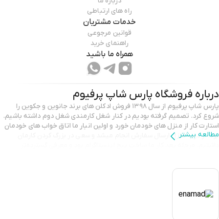
درباره ما
راه های ارتباطی
برای خریدار ارسال می گردد و ارسال هر یک از این دو نام به جای دیگری ، به
خدمات مشتریان
معنای مغایرت محصول ارسالی با تصویر در سایت نمی باشد و شامل شرایط
قوانین مرجوعی
مجاز استرداد نمی گردد.
راهنمای خرید
همراه ما باشید
درباره فروشگاه
پارس شاپ پرفیوم
پارس شاپ پرفیوم از سال ۱۳۹۸ فروش ادکلن های برند جانوین و جکوین را
شروع کرد. تصمیم گرفته بودیم در کنار شغل کارمندی شغل دوم داشته باشیم.
استارت کار از منزل های خودمان خورد و اولین انبار ما اتاق خواب های خودمان
مطالعه بیشتر
بود. از درب منزل ارسال سفارش انجام میشد و سعی در بزرگ کردن کارمان
داشتیم. مرحله بعد کار ما ساخت پیج اینستاگرام بود و معرفی گسترده‌تر
محصولات، پس از مدتی به درخواست همراهان عزیزمان دفتر فروش حضوری
افتتاح شد. در حال حاضر در پیج اینستاگرام، دفتر فروش و سایت در خدمتتان
هستیم. فراموش نکنید ، بوی خوش شما تصویر بدون حضورتان است. تیم
پارس شاپ پرفیوم