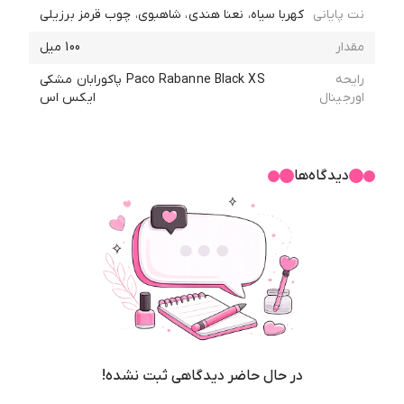
تعریف جدیدی از جسارت هستن. عطری که باهاش می‌تونی خودتو از فضای
نت پایانی
کهربا سیاه، نعنا هندی، شاهبوی، چوب قرمز برزیلی
یکنواخت و تکراری بوهای رایج جدا کنی. بنابراین، اگر وقتشه یه رایحه
متفاوت و خاص رو وارد استایلت کنی، این ادکلن دقیقاً همون چیزیه که
مقدار
100 میل
دنبالش بودی.
رایحه
Paco Rabanne Black XS پاکورابان مشکی
اورجینال
ایکس اس
رایحه ادکلن پاکورابان بلک ایکس اس جانوین
رایحه‌ی
عطر ادکلن پاکورابان بلک ایکس اس جانوین
شبیه یه کنسرت
شبانه‌ست؛ پرانرژی، کوبنده، پرجاذبه و پر از جسارت. عطری که با اولین
دیدگاه‌ها
اسپری، توجه همه رو به خودش جلب می‌کنه و تا مدت‌ها اثرش باقی
می‌مونه. بنابراین، اگر به‌دنبال عطری هستی که حضور تو رو در جمع متمایز
کنه و رد بویی پرقدرت ازت به جا بذاره، این رایحه بهترین گزینه برای توئه.
در نتیجه، این عطر برای لحظاتی طراحی شده که می‌خوای تأثیرگذار باشی،
بدون اینکه لازم باشه زیاد حرف بزنی. رایحه‌اش مناسب مردانی‌ست که
شجاعت انتخاب متفاوت دارن، از تکرار فراری‌اند و عاشق تجربه‌های تازه
هستن.
علاوه بر این، این رایحه هم برای فصل‌های سرد و هم برای فضاهای
نیمه‌رسمی و شبانه عالیه و به‌راحتی با استایل خیابانی یا استایل
در حال حاضر دیدگاهی ثبت نشده!
نیمه‌رسمی ترکیب می‌شه.