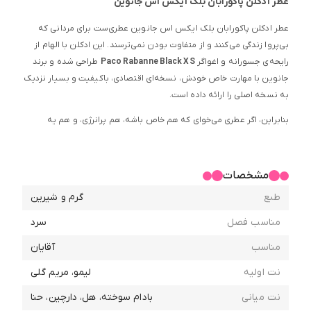
عطر ادکلن
پاکورابان
بلک ایکس اس جانوین
عطر ادکلن پاکورابان بلک ایکس اس جانوین عطری‌ست برای مردانی که
بی‌پروا زندگی می‌کنند و از متفاوت بودن نمی‌ترسند. این ادکلن با الهام از
رایحه‌ی جسورانه و اغواگر
Paco Rabanne Black XS
طراحی شده و برند
جانوین با مهارت خاص خودش، نسخه‌ای اقتصادی، باکیفیت و بسیار نزدیک
به نسخه اصلی را ارائه داده است.
بنابراین، اگر عطری می‌خوای که هم خاص باشه، هم پرانرژی، و هم یه
امضای بویایی خاص برای تو بسازه،
عطر ادکلن پاکورابان بلک ایکس اس
جانوین
انتخابی بی‌نظیر و هوشمندانه‌ست.
مشخصات
در نتیجه، این ادکلن مخصوص مردانی‌ست که دوست دارن با استایل
منحصر‌به‌فردشون، حس قدرت، آزادی و هیجان رو القا کنن. چه در مهمونی
طبع
گرم و شیرین
شبانه باشی، چه قرار دوستانه یا حتی یه روز شلوغ، این رایحه می‌تونه
مناسب فصل
سرد
همراه قابل‌اعتماد تو باشه.
مناسب
آقایان
علاوه بر این، قیمت اقتصادی این عطر در کنار طراحی حرفه‌ای جانوین، باعث
شده تا تجربه‌ای لوکس اما قابل‌دسترس برای همگان فراهم بشه.
نت اولیه
لیمو، مریم گلی
عطر ادکلن پاکورابان بلک ایکس اس جانوین
برای کسانی‌ست که به‌دنبال
نت میانی
بادام سوخته، هل، دارچین، حنا