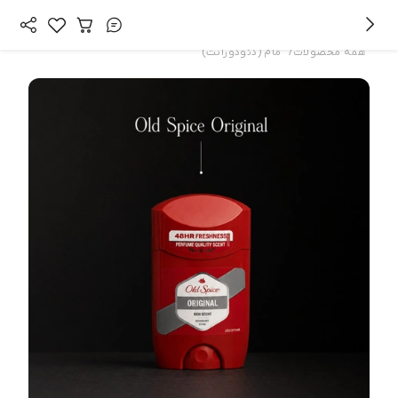
/
همه محصولات
مام (دئودورانت)