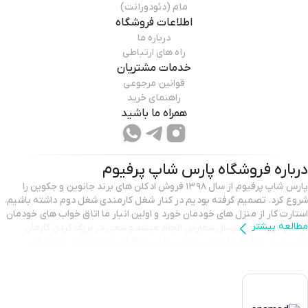
مام (دئودورانت)
اطلاعات فروشگاه
درباره ما
راه های ارتباطی
خدمات مشتریان
قوانین مرجوعی
راهنمای خرید
همراه ما باشید
درباره فروشگاه
پارس شاپ پرفیوم
پارس شاپ پرفیوم از سال ۱۳۹۸ فروش ادکلن های برند جانوین و جکوین را
شروع کرد. تصمیم گرفته بودیم در کنار شغل کارمندی شغل دوم داشته باشیم.
استارت کار از منزل های خودمان خورد و اولین انبار ما اتاق خواب های خودمان
مطالعه بیشتر
بود. از درب منزل ارسال سفارش انجام میشد و سعی در بزرگ کردن کارمان
داشتیم. مرحله بعد کار ما ساخت پیج اینستاگرام بود و معرفی گسترده‌تر
محصولات، پس از مدتی به درخواست همراهان عزیزمان دفتر فروش حضوری
افتتاح شد. در حال حاضر در پیج اینستاگرام، دفتر فروش و سایت در خدمتتان
هستیم. فراموش نکنید ، بوی خوش شما تصویر بدون حضورتان است. تیم
پارس شاپ پرفیوم