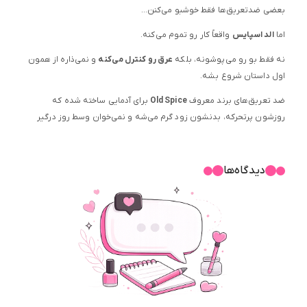
بعضی ضدتعریق‌ها فقط خوشبو می‌کنن…
اما
الد اسپایس
واقعاً کار رو تموم می‌کنه.
نه فقط بو رو می‌پوشونه، بلکه
عرق رو کنترل می‌کنه
و نمی‌ذاره از همون
اول داستان شروع بشه.
ضد تعریق‌های برند معروف
Old Spice
برای آدمایی ساخته شده که
روزشون پرتحرکه، بدنشون زود گرم می‌شه و نمی‌خوان وسط روز درگیر
تمدید مام باشن. یه بار استفاده می‌کنی و تا ساعت‌ها خیالت راحته.
رایحه‌هاش مردونه‌ست، نه تند و خفه‌کننده، نه بی‌اثر و ضعیف. پوست رو
دیدگاه‌ها
خشک و تمیز نگه می‌داره، چسبندگی نداره و حس سنگینی ایجاد نمی‌کنه.
خلاصه هم حس تمیزی می‌ده، هم حس قدرت .
این ضد تعریق به درد کی می‌خوره؟
کسایی که زیاد عرق می‌کنن
کسایی که روزشون پرتحرکه
کسایی که محیط کاری گرم دارن
ورزشکارها